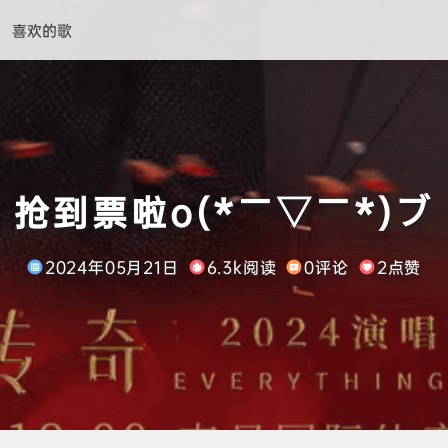
喜欢的歌
抢到票啦o(*￣▽￣*)ブ
2024年05月21日
6.3k阅读
0评论
2点赞