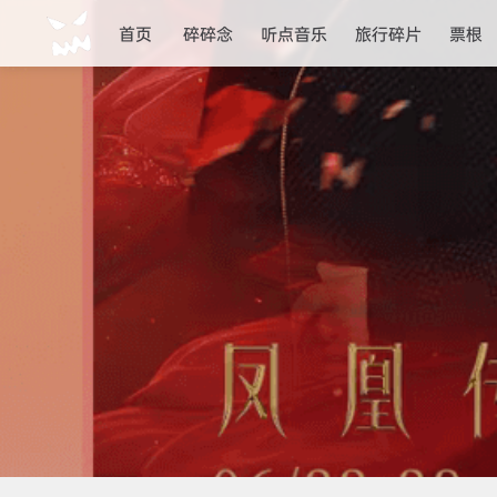
首页
碎碎念
听点音乐
旅行碎片
票根