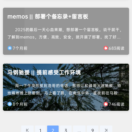
因吧，大家都没凑齐时间。12月中旬，袁锅说来武汉大家聚聚。
确定好时间，就顺利组局了。1号早上袁锅从广州飞来武汉，本来
memos || 部署个备忘录+留言板
是王锅去接，有事耽误了，袁锅就坐地铁来了。刚好定的酒店...
2025的最后一天心血来潮，想部署一个留言板。说干就干，
了解到memos，方便、高效、安全，就开展了部署。找了好多
教程，哼哧哼哧干了半天😵‍💫😵‍💫跟着教程也是错误百出。还好还
7个月前
683阅读
好，最后还是通过自己的努力干出来了，在25年的最后一天，在
去武汉跨年的最后一刻✌️。然后新的一年里一切都顺顺利利，顺
利毕业，好好工作。大家都要顺利，并且健康。
马钢驰援 || 提前感受工作环境
周一下午突然接到浩哥的电话，恩师让和峰哥火速驰援，特
地嘱咐晚上就要到。马上看了票，在南京中转，星夜前往马鞍
山。晚饭都没来得及吃，拿上师弟送的一瓶红枣豆奶并在高铁站
8个月前
746阅读
斥巨资买了一个三明治。晚上到马鞍山的都11点多了，和浩哥CC
一起出去吃了一顿。莫名其妙的干饭小队相聚马鞍山。第二天中
午去了现场。这次来是做选矿矿浆的取样，跟自己的课题关系不
大，所以很松弛，心态是学习和见识为主。不是第一次参观这种
1
2
3
...
9