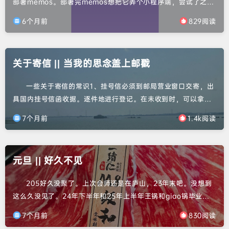
部署memos。部署完memos想把它弄个小程序端，尝试了之后
发现要443端口才能弄到小程序上。但我的443端口指向的是我
6个月前
829阅读
的这个blog站。好像能改，但我觉得太费劲了，主要是不懂，就
算了。灵机一动，正好，把blog部署到小程序上，完成最后一块
拼图也未尝不可。说干就干，还是老一套，浩哥提供的资源哈
关于寄信 || 当我的思念盖上邮戳
哈。哼哧哼哧的调插件，总算弄好了。已经对显示的内容上...
一些关于寄信的常识1、挂号信必须到邮局营业窗口交寄，出
具国内挂号信函收据。逐件地进行登记。在未收到时，可以拿收
据到原来的邮局办理查询手续，进行查询。挂号邮件属于邮局的
7个月前
1.4k阅读
责任发生丢失损毁时，按规定进行赔偿。挂号费3元。2、平信营
业窗口交寄或者投入信箱或邮筒，平常邮件不给出收据、不登
记、不能查询、丢了不赔偿。3、信封可以根据信的尺寸从网上
元旦 || 好久不见
买，也可以从邮局买。去营业窗口现买的话会给你笔填写并帮你
封好，平信...
205好久没聚了。上次会师还是在庐山，23年末吧。没想到
这么久没见了。24年下半年和25年上半年王锅和giao锅毕业
季，找工作、考试啥的，确实也不适合出来玩。25年下半年我毕
7个月前
830阅读
业季，在忙找工作的事情。而此时袁锅在准备跳槽事宜。各种原