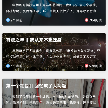
年初的时候被告知主题站即将倒闭，我都没在意这个事情。
随橙想呢，反而坏了事。群主直接把授权关了，这导致后台直接
进不来，非常被动。然而临近毕业，为了整毕业论文，实在是没
2个月前
704阅读
时间弄，只能临时弄了个开源的主题顶上来。屋漏偏逢连夜雨，
图床的访问量异常高，每天1块钱，直接给我充的10元打算用一年
的预算烧完了，我嘞个豆，这谁受得了吧你说。且由于主题站的
有歌之年 || 我从来不想独身
问题，小程序端也连不上了，真没招了。毕业答辩完，终得腾出
手来，一...
年初敲定好去演唱会，直接就出发！!出发前夜有点发烧，还
好没耽误事，晚上吃了药，在车上休息会儿，感觉差不多好了(实
则没有)。落地诸暨去吃了次坞打面，看小红书推荐去的，好贵好
3个月前
678阅读
难吃。可能也跟还在发烧有关。吃完面实在难受，赶紧回酒店休
息＋吃药，还好还好，没耽误演唱会。玩心就算这么大！演唱会
开票开在了山顶，灯一关，来feel了啊！一览众山小。前半场有
第一个红包 || 回忆成了大问题
点平淡，主要是我也不熟悉。后面渐渐气氛火热了起来。总是忘
不...
收到了今年的第一个红包。MoringStar送的。!是两张马
钞。我没抢到，他抢到了，就说送我两张。我说行，还得要给我