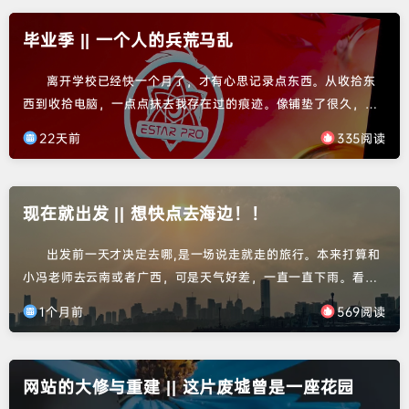
毕业季 || 一个人的兵荒马乱
离开学校已经快一个月了，才有心思记录点东西。从收拾东
西到收拾电脑，一点点抹去我存在过的痕迹。像铺垫了很久，终
于下定决心在22号离校。15号落地武汉，16号早上回学校并和学
22天前
335阅读
院及中心的老师拍了毕业照。浩哥不在，洋哥也不在，好像我回
去的时候大家都出差去了，不在学校。所以只和柳哥峰哥拍了毕
业照。有点遗憾。17号打包东西，我其实准备18号再寄走的，但
现在就出发 || 想快点去海边！！
帮舍友搬出去后也趁热打铁把东西寄走了。好重，大家不在只能
求...
出发前一天才决定去哪,是一场说走就走的旅行。本来打算和
小冯老师去云南或者广西，可是天气好差，一直一直下雨。看来
看去只有北方天气好点，要么去内蒙古看大草原，要么去青岛那
1个月前
569阅读
块看海，大海！一直想去海边，各种原因吧，一直没去成。最终
在7号决定了，就去青岛！和小冯老师都是随性的人，能出去玩就
很好。本来看攻略，搞穷游路线的，徐州--日照--青岛--威海--烟
网站的大修与重建 || 这片废墟曾是一座花园
台，哎哟哦，合计了一下也太折腾了，最后结合天气，决定去...