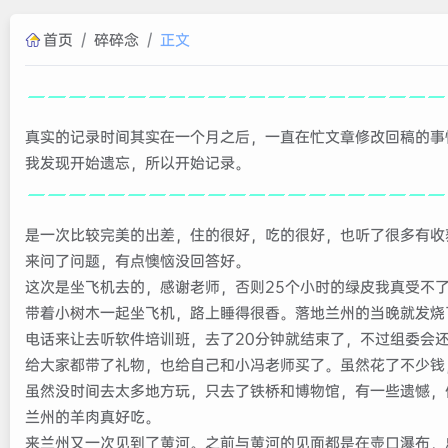
首页
/
碎碎念
/
正文
真实的记录时间其实在一个月之后，一直在忙文章修改回稿的事
我发现开始遗忘，所以开始记录。
是一次比较完美的出差，住的很好，吃的很好，也听了很多有收
来问了问题，有点懊恼没回答好。
这次是坐飞机去的，感谢老师，否则25个小时的绿皮我真受不
带着小树木一起坐飞机，路上睡得很香。落地兰州的当晚就发烧
电话来让去听软件培训班，去了20分钟就结束了，不过组委会
给大家都带了礼物，也给自己和小冯老师买了。虽然花了不少钱
虽然没时间去太多地方玩，只去了铁桥和博物馆，有一些遗憾，
兰州的羊肉真好吃。
来兰州又一次见到了黄河。之前与黄河的见面都是在壶口瀑布，