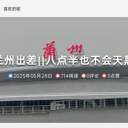
喜欢的歌
兰州出差||八点半也不会天
2025年05月28日
714阅读
0评论
3点赞