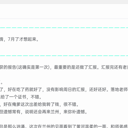
情，7月了才想起来。
获的报告(这确实是第一次)，最重要的是还做了汇报。汇报完还有老
了。
了，好在吃了药就好了，没有影响周日的汇报，还好还好。落地老师
还给了一个证书，不错。
，好在俺爹这次出差给我转了钱，很不错。
但遗憾常有，说明还会再来兰州，来弥补遗憾。
总是那么汹涌。这次在兰州的见面看到了黄河温柔的一面。和师弟感