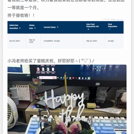
一等就是一个月。
终于接收咯！！
小冯老师给买了蛋糕庆祝，好耶好耶ヽ( °▽ﾟ)ノ