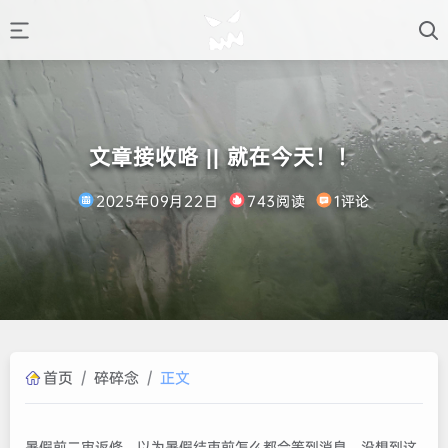
文章接收咯 || 就在今天！！
2025年09月22日
743阅读
1评论
首页
/
碎碎念
/
正文
暑假前二审返修，以为暑假结束前怎么都会等到消息。没想到这