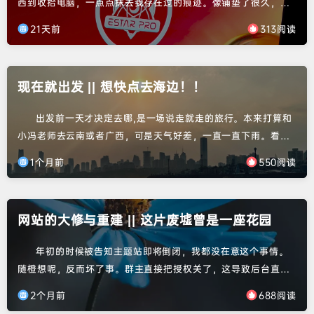
西到收拾电脑，一点点抹去我存在过的痕迹。像铺垫了很久，终
于下定决心在22号离校。15号落地武汉，16号早上回学校并和学
21天前
313阅读
院及中心的老师拍了毕业照。浩哥不在，洋哥也不在，好像我回
去的时候大家都出差去了，不在学校。所以只和柳哥峰哥拍了毕
业照。有点遗憾。17号打包东西，我其实准备18号再寄走的，但
现在就出发 || 想快点去海边！！
帮舍友搬出去后也趁热打铁把东西寄走了。好重，大家不在只能
求...
出发前一天才决定去哪,是一场说走就走的旅行。本来打算和
小冯老师去云南或者广西，可是天气好差，一直一直下雨。看来
看去只有北方天气好点，要么去内蒙古看大草原，要么去青岛那
1个月前
550阅读
块看海，大海！一直想去海边，各种原因吧，一直没去成。最终
在7号决定了，就去青岛！和小冯老师都是随性的人，能出去玩就
很好。本来看攻略，搞穷游路线的，徐州--日照--青岛--威海--烟
网站的大修与重建 || 这片废墟曾是一座花园
台，哎哟哦，合计了一下也太折腾了，最后结合天气，决定去...
年初的时候被告知主题站即将倒闭，我都没在意这个事情。
随橙想呢，反而坏了事。群主直接把授权关了，这导致后台直接
进不来，非常被动。然而临近毕业，为了整毕业论文，实在是没
2个月前
688阅读
时间弄，只能临时弄了个开源的主题顶上来。屋漏偏逢连夜雨，