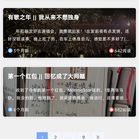
图床的访问量异常高，每天1块钱，直接给我充的10元打算用一年
的预算烧完了，我嘞个豆，这谁受得了吧你说。且由于主题站的
有歌之年 || 我从来不想独身
问题，小程序端也连不上了，真没招了。毕业答辩完，终得腾出
手来，一...
年初敲定好去演唱会，直接就出发！!出发前夜有点发烧，还
好没耽误事，晚上吃了药，在车上休息会儿，感觉差不多好了(实
则没有)。落地诸暨去吃了次坞打面，看小红书推荐去的，好贵好
3个月前
642阅读
难吃。可能也跟还在发烧有关。吃完面实在难受，赶紧回酒店休
息＋吃药，还好还好，没耽误演唱会。玩心就算这么大！演唱会
开票开在了山顶，灯一关，来feel了啊！一览众山小。前半场有
第一个红包 || 回忆成了大问题
点平淡，主要是我也不熟悉。后面渐渐气氛火热了起来。总是忘
不...
收到了今年的第一个红包。MoringStar送的。!是两张马
钞。我没抢到，他抢到了，就说送我两张。我说行，还得要给我
包个红包才行。今天就给我送来了，眼睛要尿尿了/(ㄒoㄒ)/~~。
6个月前
882阅读
刚巧前两天翻了下旧照片，23年和MoringStar同游西安，可谓
是意气风发啊。看到了脑子里都会想起这段旋律 年少时虔诚发过
的誓 沉默地沉没在深海里 曾经一起期待的研究生生活也快要要
接近尾声了。希望接下来是健康平安，是...
1
2
...
9