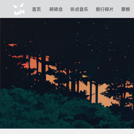
首页
碎碎念
听点音乐
旅行碎片
票根