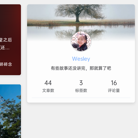
堂之后
(还差
次抢
Wesley
冯老师
碎碎念
有些故事还没讲完，那就算了吧
44
3
16
文章数
标签数
评论量