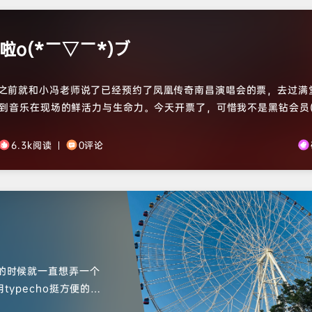
啦o(*￣▽￣*)ブ
之前就和小冯老师说了已经预约了凤凰传奇南昌演唱会的票，去过满
到音乐在现场的鲜活力与生命力。今天开票了，可惜我不是黑钻会员
争取早日成为黑钻！！)，但是没关系，还是抢到了哈哈哈。经过几
跟网速很有关系，感觉确实是5G＞Wifi＞4G。啦啦啦，又要和小
6.3k阅读
丨
0评论
场咯!附图是纪念票根~
科的时候就一直想弄一个
ypecho挺方便的，
确实挺方便的。然后就