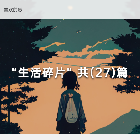
喜欢的歌
“生活碎片” 共(27)篇