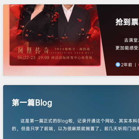
抢到票
去满堂
更加能感受
两场！！！
票，确实是
2年前
丨
看下一个现
第一篇Blog
这是第一篇正式的Blog啦，记录开通这个网站。其实本
的，但是只学了前端，以为很麻烦就搁置了。前几天听同门说用t
就趁热情没消退赶紧买了服务器和域名，一晚上就搭建好了，